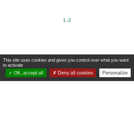
1
-2
This site uses cookies and gives you control over what you want
to activate
Edito
Voir tout
OK, accept all
Deny all cookies
Personalize